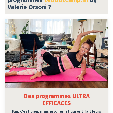
programmes
LeBootCamp.fit
by
Valerie Orsoni
?
Des programmes ULTRA
EFFICACES
Fun, c'est bien, mais pro, fun et qui ont fait leurs