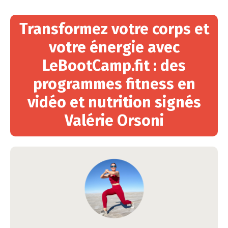
Transformez votre corps et
votre énergie avec
LeBootCamp.fit : des
programmes fitness en
vidéo et nutrition signés
Valérie Orsoni